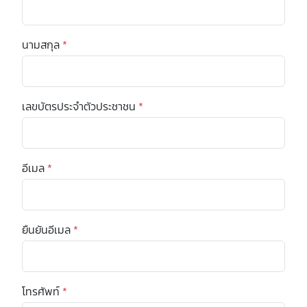
PREMIUM
CONTENT
นามสกุล
*
Browse
เลขบัตรประจำตัวประชาชน
*
CONTENT
อีเมล
*
PODCAST
ยืนยันอีเมล
*
VIDEO
AUTHOR
โทรศัพท์
*