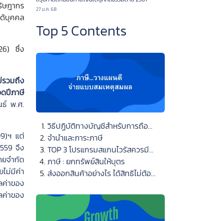
ลรัษฎากร
27 ม.ค. 68
ได้บุคคล
Top 5 Contents
6) ซึ่ง
่รวมถึง
ดปีภาษี
นธ์ พ.ศ.
วิธีปฏิบัติทางบัญชีสำหรับการถือ
09)ฯ แต่
ครองสินทรัพย์ดิจิทัล
จำนำและภาระภาษี
2559 จึง
TOP 3 โปรแกรมสแกนไวรัสควรมี
ดยจำกัด
ติดเครื่อง
ภาษี : ยกทรัพย์สินให้บุตร
ไม่มีค่า
ส่งออกสินค้าอย่างไร ได้สิทธิไม่ต้อง
ูลค่าของ
เสียภาษีมูลค่าเพิ่ม
ูลค่าของ