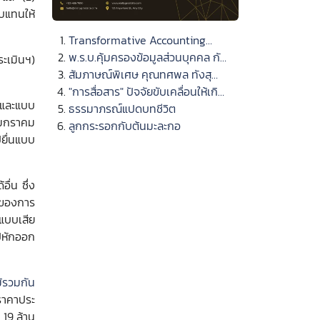
อบแทนให้
Transformative Accounting
เปลี่ยนโฉมการทำงานบัญชีด้วย
พ.ร.บ.คุ้มครองข้อมูลส่วนบุคคล กับ
ะเมินฯ)
เทคโนโลยียุคดิจิทัล
“งานบัญชี” ที่ผู้ประกอบการต้องรู้
สัมภาษณ์พิเศษ คุณทศพล ทังสุ
บุตร อธิบดีกรมพัฒนาธุรกิจการค้า
"การสื่อสาร" ปัจจัยขับเคลื่อนให้เกิด
 และแบบ
“Powered by DBD เสริมพลังผู้
วัฒนธรรม Feedback และ
ธรรมาภรณ์แปดบทชีวิต
อนมกราคม
ประกอบการ ขับเคลื่อนเศรษฐกิจ
Coaching
ลูกกระรอกกับต้นมะละกอ
ปยื่นแบบ
ไทย”
ื่น ซึ่ง
นของการ
นแบบเสีย
ปหักออก
ม้รวมกัน
ราคาประ
 19 ล้าน