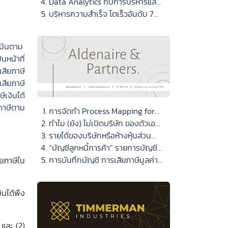
Data Analytics กับการบริหารและ
วิเคราะห์ข้อมูลงานบัญชี
บริหารความสำเร็จ โตเร็วอันดับ 7
ในเอเชียแปซิฟิก
เมินตาม
หน้าที่
เสียภาษี
เสียภาษี
ีเงินได้
ยภาษีตาม
การจัดทำ Process Mapping for
Accounting เพื่อการควบคุมงาน
ทำไม (ยัง) ไม่เปิดบริษัท ของตัวเอง
บัญชี
?
รายได้ของบริษัทหรือห้างหุ้นส่วน
นิติบุคคล
“บัญชีลูกหนี้การค้า” รายการบัญชีที่
การบันทึกบัญชี การเสียภาษีมูลค่า
สำคัญ นักบัญชีต้องบริหารจัดการ
ียภาษีใน
เพิ่มร้อยละ 0
ินได้พึง
 และ (2)