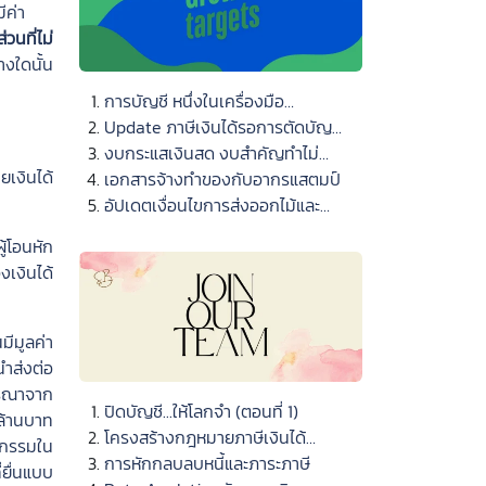
ีค่า
่วนที่ไม่
างใดนั้น
การบัญชี หนึ่งในเครื่องมือ
บริหารธุรกิจ
Update ภาษีเงินได้รอการตัดบัญชี
: สัญญาเช่า และหนี้สินที่เกิดขึ้นจาก
งบกระแสเงินสด งบสำคัญทำไม่
ยเงินได้
การรื้อถอน การบูรณะ และหนี้สินที่มี
ยาก
เอกสารจ้างทำของกับอากรแสตมป์
ลักษณะคล้ายคลึงกัน
อัปเดตเงื่อนไขการส่งออกไม้และ
ผลิตภัณฑ์ไม้
ู้โอนหัก
เงินได้
มีมูลค่า
นำส่งต่อ
จารณาจาก
ปิดบัญชี...ให้โลกจำ (ตอนที่ 1)
 ล้านบาท
โครงสร้างกฎหมายภาษีเงินได้
ติกรรมใน
นิติบุคคล (ตอนที่ 3)
การหักกลบลบหนี้และภาระภาษี
ยื่นแบบ