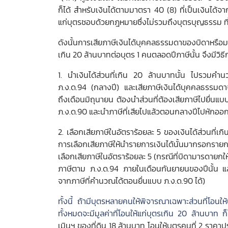
ก็ได้ สำหรับเงินได้ตามมาตรา 40 (8) ที่เป็นเงินได้
แก่บุตรชอบด้วยกฎหมายซึ่งไม่รวมถึงบุตรบุญธรรม ที่
ดังนั้นการเสียภาษีเงินได้บุคคลธรรมดาของบิดาหรือ
เกิน 20 ล้านบาทต่อบุตร 1 คนตลอดปีภาษีนั้น จึงมีวิธีก
1. นำเงินได้ส่วนที่เกิน 20 ล้านบาทนั้น ไปรวมคำ
ภ.ง.ด.94 (กลางปี) และเสียภาษีเงินได้บุคคลธรรมดา
ถึงเดือนมิถุนายน ต้องนำส่วนที่ต้องเสียภาษีไปยื่นแ
ภ.ง.ด.90 และนำภาษีที่เสียไปแล้วตอนกลางปีไปหักออก
2. เลือกเสียภาษีในอัตราร้อยละ 5 ของเงินได้ส่วนที่เ
การเลือกเสียภาษีให้นำรายการเงินได้นั้นมากรอกรา
เลือกเสียภาษีในอัตราร้อยละ 5 (กรณีที่บิดามารดายกใ
ภาษีตาม ภ.ง.ด.94 ภายในเดือนกันยายนของปีนั้น และ
จากภาษีที่คำนวณได้ตอนยื่นแบบ ภ.ง.ด.90 ได้)
ทั้งนี้ ถ้ามีบุตรหลายคนให้พิจารณาเฉพาะส่วนที่โอนใ
ทั้งหมดจะมีมูลค่าที่โอนให้แก่บุตรเกิน 20 ล้านบาท 
เมินฯ ของที่ดิน 18 ล้านบาท โอนให้บุตรคนที่ 2 ราคาปร