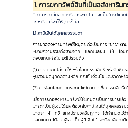
1. การยกทรัพย์สินที่เป็นอสังหาริมทร
คำถาม
ที่
บิดามารดาที่มีอสังหาริมทรัพย์ ไม่ว่าจะเป็นในรูปแบบ
พบ
สังหาริมทรัพย์ให้บุตรก็คือ
บ่อย
1.1 ภาษีเงินได้บุคคลธรรมดา
ช่วย
การยกอสังหาริมทรัพย์ให้บุตร ถือเป็นการ “ขาย” ต
เหลือ
หมายความรวมถึงขายฝาก แลกเปลี่ยน ให้ โอนกรรมสิท
วิธี
ตอบแทนหรือไม่ แต่ไม่รวมถึง
ใช้
(1) ขาย แลกเปลี่ยน ให้ หรือโอนกรรมสิทธิ์ หรือสิทธิค
งาน
หุ้นส่วนนิติบุคคลตามหลักเกณฑ์ เงื่อนไข และราคาห
(2) การโอนโดยทางมรดกให้แก่ทายาท ซึ่งกรรมสิทธิ์ห
เมื่อการยกอสังหาริมทรัพย์ให้แก่บุตรเป็นการขายแล
มารดาเป็นผู้เงินได้และต้องเสียภาษีเงินได้บุคค
มาตรา 41 ทวิ แห่งประมวลรัษฎากร ได้กำหนดไว้ว่า “
ตอบแทน ให้ถือว่าผู้โอนเป็นผู้มีเงินได้และต้องเสียภา
นโยบาย