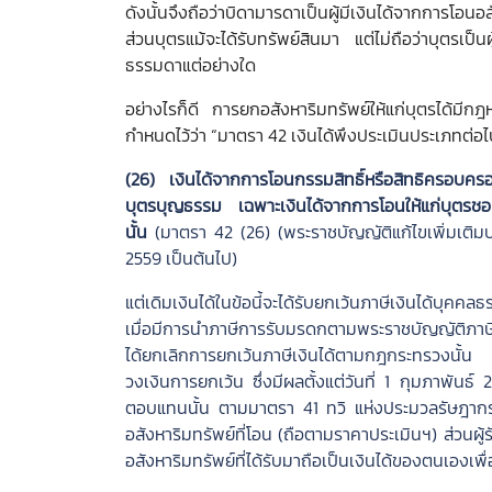
การ
ดังนั้นจึงถือว่าบิดามารดาเป็นผู้มีเงินได้จากการโอ
ใช้
งาน
ส่วนบุตรแม้จะได้รับทรัพย์สินมา แต่ไม่ถือว่าบุตรเป็นผู
ธรรมดาแต่อย่างใด
นโยบาย
ของ
ผู้
อย่างไรก็ดี การยกอสังหาริมทรัพย์ให้แก่บุตรได้มี
ใช้
บริการ
กำหนดไว้ว่า “มาตรา 42 เงินได้พึงประเมินประเภทต่อไป
นโยบาย
(26) เงินได้จากการโอนกรรมสิทธิ์หรือสิทธิครอบครอ
ความ
เป็น
บุตรบุญธรรม เฉพาะเงินได้จากการโอนให้แก่บุตรช
ส่วน
นั้น
(มาตรา 42 (26) (พระราชบัญญัติแก้ไขเพิ่มเติมปร
ตัว
2559 เป็นต้นไป)
นโยบาย
คุกกี้
แต่เดิมเงินได้ในข้อนี้จะได้รับยกเว้นภาษีเงินได้บุ
เมื่อมีการนำภาษีการรับมรดกตามพระราชบัญญัติภาษีการ
ได้ยกเลิกการยกเว้นภาษีเงินได้ตามกฎกระทรวงนั้น
วงเงินการยกเว้น ซึ่งมีผลตั้งแต่วันที่ 1 กุมภาพันธ
ตอบแทนนั้น ตามมาตรา 41 ทวิ แห่งประมวลรัษฎากร ให้
อสังหาริมทรัพย์ที่โอน (ถือตามราคาประเมินฯ) ส่วนผู้ร
อสังหาริมทรัพย์ที่ได้รับมาถือเป็นเงินได้ของตนเองเพื่