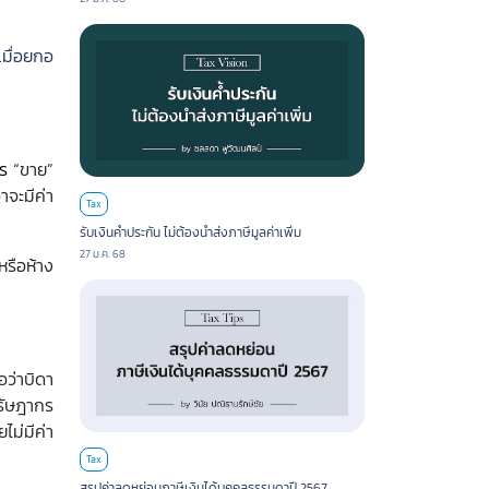
เมื่อยกอ
กร
“ขาย”
จะมีค่า
Tax
รับเงินค้ำประกัน ไม่ต้องนำส่งภาษีมูลค่าเพิ่ม
27 ม.ค. 68
หรือห้าง
อว่าบิดา
รัษฎากร
ม่มีค่า
Tax
สรุปค่าลดหย่อนภาษีเงินได้บุคคลธรรมดาปี 2567