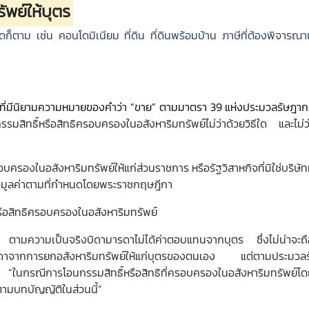
ัพย์ให้บุตร
ใดก็ตาม เช่น คอนโดมิเนียม ที่ดิน ที่ดินพร้อมบ้าน ภาษีที่ต้องพิจารณา
ามที่มีนิยามความหมายของคำว่า “ขาย” ตามมาตรา 39 แห่งประมวลรัษฎา
ธิ์หรือสิทธิครอบครองในอสังหาริมทรัพย์ไม่ว่าด้วยวิธีใด และไม่ว่า
รอบครองในอสังหาริมทรัพย์ให้แก่ส่วนราชการ หรือรัฐวิสาหกิจที่มิใช่บริษัท
รือมูลค่าตามที่กำหนดโดยพระราชกฤษฎีกา
รือสิทธิครอบครองในอสังหาริมทรัพย์
้ว ตามความเป็นจริงบิดามารดาไม่ได้ค่าตอบแทนจากบุตร ซึ่งไม่น่าจะถื
ลธรรมดาจากการยกอสังหาริมทรัพย์ให้แก่บุตรของตนเอง แต่ตามประมวล
ในกรณีการโอนกรรมสิทธิ์หรือสิทธิที่ครอบครองในอสังหาริมทรัพย์โดยไ
ษีตามบทบัญญัติในส่วนนี้”