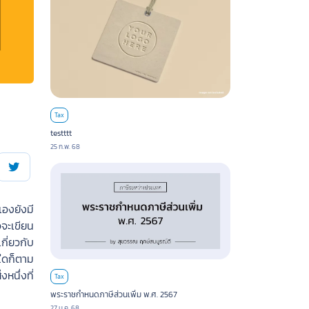
Tax
testttt
25 ก.พ. 68
เองยังมี
จจะเขียน
ี่ยวกับ
ใดก็ตาม
หนึ่งที่
Tax
พระราชกำหนดภาษีส่วนเพิ่ม พ.ศ. 2567
27 ม.ค. 68