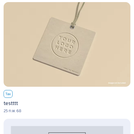
Tax
testttt
25 ก.พ. 68