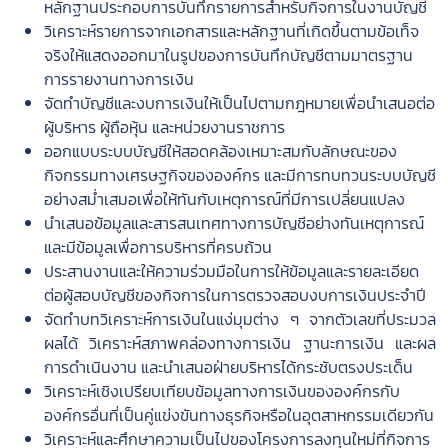
หลักฐานประกอบการบันทึกรายการสำหรับกิจการในงานบัญชี
วิเคราะห์รายการจากเอกสารและหลักฐานที่เกิดขึ้นตามข้อเท็จ
จริงให้แสดงออกมาในรูปของการบันทึกบัญชีตามมาตรฐาน
การรายงานทางการเงิน
จัดทำบัญชีและงบการเงินให้เป็นไปตามกฎหมายเพื่อนำเสนอต่อ
ผู้บริหาร ผู้ถือหุ้น และหน่วยงานราชการ
ออกแบบระบบบัญชีให้สอดคล้องเหมาะสมกับลักษณะของ
กิจกรรมทางเศรษฐกิจขององค์กร และมีการทบทวนระบบบัญชี
อย่างสม่ำเสมอเพื่อให้ทันกับเหตุการณ์ที่มีการเปลี่ยนแปลง
นำเสนอข้อมูลและสารสนเทศทางการบัญชีอย่างทันเหตุการณ์
และมีข้อมูลเพื่อการบริหารที่ครบถ้วน
ประสานงานและให้ความร่วมมือในการให้ข้อมูลและรายละเอียด
ต่อผู้สอบบัญชีของกิจการในการตรวจสอบงบการเงินประจำปี
จัดทำบทวิเคราะห์การเงินในแง่มุมต่าง ๆ จากตัวเลขที่ประมวล
ผลได้ วิเคราะห์สภาพคล่องทางการเงิน ฐานะการเงิน และผล
การดำเนินงาน และนำเสนอฝ่ายบริหารได้กระชับตรงประเด็น
วิเคราะห์เชิงเปรียบเทียบข้อมูลทางการเงินขององค์กรกับ
องค์กรอื่นที่เป็นคู่แข่งขันทางธุรกิจหรือในอุตสาหกรรมเดียวกัน
วิเคราะห์และศึกษาความเป็นไปของโครงการลงทุนใหม่ที่กิจการ