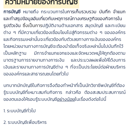
ความหมายของการบัญชี
หน้า
แรก
การบัญชี
หมายถึง กระบวนการใน
การเก็บรวบรวม บันทึก จำแนก
และทำสรุปข้อมูลอันเกี่ยวกับเหตุการณ์ทางเศรษฐกิจของกิจการใน
คำถาม
รูปตัวเงิน
ซึ่งเป็นการ
ปฏิบัติงานด้านเอกสาร สมุดบัญชี และทะเบียน
ที่
ต่าง ๆ ที่มีความเกี่ยวข้องเชื่อมโยงไปสู่กิจกรรมต่าง ๆ ขององค์กร
พบ
และกิจกรรมเหล่านั้นจะเกี่ยวข้องกับตัวเลขทางการเงินขององค์กร
บ่อย
โดยหน่วยงานทางการบัญชีจะต้องนำข้อเท็จจริงเหล่านั้นไปบันทึกไว้
เป็นหลักฐาน มีการจำแนกแจกแจงและจัดหมวดหมู่ให้ถูกต้องตาม
ช่วย
มาตรฐานการรายงานทางการเงิน และประมวลผลเพื่อให้ได้งบการ
เหลือ
เงินและรายงานทางการบัญชีต่าง ๆ ที่จะเป็นประโยชน์ต่อฝ่ายบริหาร
วิธี
ขององค์กรและสาธารณชนโดยทั่วไป
ใช้
บทบาทนักบัญชีในกิจการจึงต้องทำหน้าที่เป็นนักวิชาชีพบัญชีที่ต้อง
งาน
รู้ระบบบัญชีที่เหมาะสมกับกิจการ กล่าวคือ ต้องสะสมประสบการณ์
ของตนเองให้รอบรู้ระบบบัญชี
อย่างน้อย
ในเรื่องดังต่อไปนี้
1. ระบบบัญชีทั่วไป
2. ระบบบัญชีเพื่อบริหาร