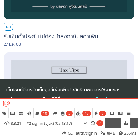
Tax
รับเงินค้ำประกัน ไม่ต้องนำส่งภาษีมูลค่าเพิ่ม
27 ม.ค. 68
เว็บไซต์นี้มีการจัดเก็บคุกกี้เพื่อเพิ่มประสิทธิภาพในการใช้งานของ
ท่าน และการมอบบริการที่ดีที่สุดจากเรา
ดูรายละเอียดประกาศ
ความเป็นส่วนตัว
10
3
13
0
8.3.21
2
ตั้งค่าคุกกี้
ยินยอมทั้งหมด
Tax
GET auth/signin
8MB
256ms