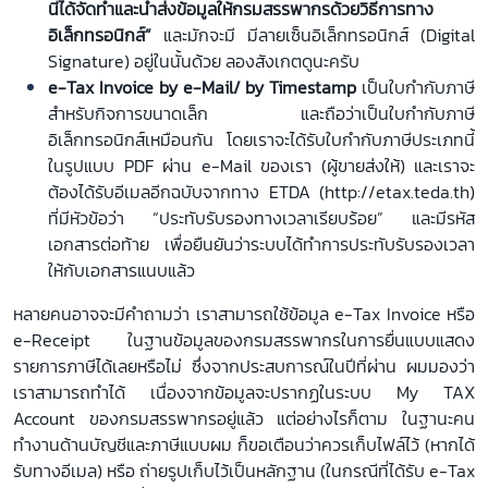
นี้ได้จัดทำและนำส่งข้อมูลให้กรมสรรพากรด้วยวิธีการทาง
อิเล็กทรอนิกส์”
และมักจะมี มีลายเซ็นอิเล็กทรอนิกส์ (Digital
Signature) อยู่ในนั้นด้วย ลองสังเกตดูนะครับ
e-Tax Invoice by e-Mail/
by Timestamp
เป็นใบกำกับภาษี
สำหรับกิจการขนาดเล็ก และถือว่าเป็นใบกำกับภาษี
อิเล็กทรอนิกส์เหมือนกัน โดยเราจะได้รับใบกำกับภาษีประเภทนี้
ในรูปแบบ PDF ผ่าน e-Mail ของเรา (ผู้ขายส่งให้) และเราจะ
ต้องได้รับอีเมลอีกฉบับจากทาง ETDA (http://etax.teda.th)
ที่มีหัวข้อว่า “ประทับรับรองทางเวลาเรียบร้อย” และมีรหัส
เอกสารต่อท้าย เพื่อยืนยันว่าระบบได้ทำการประทับรับรองเวลา
ให้กับเอกสารแนบแล้ว
หลายคนอาจจะมีคำถามว่า เราสามารถใช้ข้อมูล e-Tax Invoice หรือ
e-Receipt ในฐานข้อมูลของกรมสรรพากรในการยื่นแบบแสดง
รายการภาษีได้เลยหรือไม่ ซึ่งจากประสบการณ์ในปีที่ผ่าน ผมมองว่า
เราสามารถทำได้ เนื่องจากข้อมูลจะปรากฏในระบบ My TAX
Account ของกรมสรรพากรอยู่แล้ว แต่อย่างไรก็ตาม ในฐานะคน
ทำงานด้านบัญชีและภาษีแบบผม ก็ขอเตือนว่าควรเก็บไฟล์ไว้ (หากได้
รับทางอีเมล) หรือ ถ่ายรูปเก็บไว้เป็นหลักฐาน (ในกรณีที่ได้รับ e-Tax