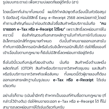
รูปแบบกระดาษ) เพื่อความปลอดภัยอยู่ดีครับ (ฮา)
โดยเนื้อหาที่เล่ามาทั้งหมดนี้ ผมได้ทำคลิปพูดถึงเรื่องนี้ในหัวข้อ
สรุป
5 ข้อต้องรู้ ก่อนใช้สิทธิ์ Easy e-Receipt 2568 ลดหน่อยภาษี
โดยมี
คำถามสำคัญที่แนะนำก่อนตัดสินใจซื้อสินค้าหรือบริการนั่นคือ
“คน
ขายออก e-Tax หรือ e-Receipt ได้ไหม”
เพราะสิทธิ์ลดหย่อนภาษีใน
คราวนี้ ยังสำคัญตรงที่เอกสารหลักฐานใบกำกับภาษี/ใบรับแบบ
อิเล็กทรอนิกส์ที่กฎหมายกำหนด ดังนั้นถ้าคนขายออกเอกสารใบ
กำกับภาษีอิเล็กทรอนิกส์หรือใบรับอิเล็กทรอนิกส์ไม่ได้ ต่อให้ซื้อของที่
เข้าเงื่อนไขตามกฎหมาย ก็ยังไม่มีสิทธิ์ลดหย่อนภาษีอยู่ดีครับ
ซึ่งในปีนี้รวมถึงกลุ่มที่สองข้างต้น นั่นคือ สินค้าหนึ่งตำบลหนึ่ง
ผลิตภัณฑ์ (OTOP) สินค้าหรือบริการจากวิสาหกิจชุมชน และสินค้า
หรือรับบริการจากวิสาหกิจเพื่อสังคม ทั้งหมดนี้ตัวผู้ขายเองก็ต้อง
ออกเอกสารหลักฐานในรูปแบบ
e-Tax หรือ e-Receipt
ได้เช่น
เดียวกัน
อย่างไรก็ตาม (เน้นย้ำอีกที) ถ้าหากเป็นของที่ห้ามซื้อตามกฎหมาย (ที่
กล่าวไว้ข้างต้น) ต่อให้คนขายจะออก
e-Tax หรือ e-Receipt ได้ ก็ไม่
สามารถลดหย่อนภาษีได้เช่นเดียวกันครับ