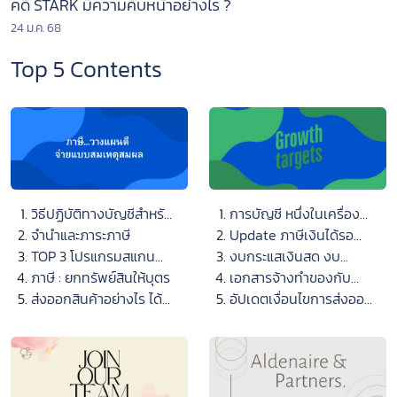
คดี STARK มีความคืบหน้าอย่างไร ?
24 ม.ค. 68
Top 5 Contents
วิธีปฏิบัติทางบัญชีสำหรับ
การบัญชี หนึ่งในเครื่อง
การถือครองสินทรัพย์
จำนำและภาระภาษี
มือบริหารธุรกิจ
Update ภาษีเงินได้รอ
ดิจิทัล
TOP 3 โปรแกรมสแกน
การตัดบัญชี : สัญญาเช่า
งบกระแสเงินสด งบ
ไวรัสควรมีติดเครื่อง
ภาษี : ยกทรัพย์สินให้บุตร
และหนี้สินที่เกิดขึ้นจาก
สำคัญทำไม่ยาก
เอกสารจ้างทำของกับ
ส่งออกสินค้าอย่างไร ได้
การรื้อถอน การบูรณะ
อากรแสตมป์
อัปเดตเงื่อนไขการส่งออก
สิทธิไม่ต้องเสียภาษีมูลค่า
และหนี้สินที่มีลักษณะ
ไม้และผลิตภัณฑ์ไม้
เพิ่ม
คล้ายคลึงกัน