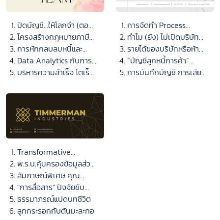
ปิดบัญชี...ให้โลกจำ (ตอน
การจัดทำ Process
ที่ 1)
โครงสร้างกฎหมายภาษี
Mapping for
ทำไม (ยัง) ไม่เปิดบริษัท
เงินได้นิติบุคคล (ตอนที่
การหักกลบลบหนี้และ
Accounting เพื่อการ
ของตัวเอง ?
รายได้ของบริษัทหรือห้าง
3)
ภาระภาษี
Data Analytics กับการ
ควบคุมงานบัญชี
หุ้นส่วนนิติบุคคล
“บัญชีลูกหนี้การค้า”
บริหารและวิเคราะห์ข้อมูล
บริหารความสำเร็จ โตเร็ว
รายการบัญชีที่สำคัญ นัก
การบันทึกบัญชี การเสีย
งานบัญชี
อันดับ 7 ในเอเชียแปซิฟิก
บัญชีต้องบริหารจัดการ
ภาษีมูลค่าเพิ่มร้อยละ 0
Transformative
Accounting เปลี่ยนโฉม
พ.ร.บ.คุ้มครองข้อมูลส่วน
การทำงานบัญชีด้วย
บุคคล กับ “งานบัญชี” ที่
สัมภาษณ์พิเศษ คุณ
เทคโนโลยียุคดิจิทัล
ผู้ประกอบการต้องรู้
ทศพล ทังสุบุตร อธิบดี
"การสื่อสาร" ปัจจัยขับ
กรมพัฒนาธุรกิจการค้า
เคลื่อนให้เกิดวัฒนธรรม
ธรรมาภรณ์แปดบทชีวิต
“Powered by DBD เสริม
Feedback และ
ลูกกระรอกกับต้นมะละกอ