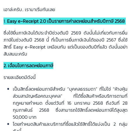
หน้า
เอาล่ะครับ.. เรามาเริ่มกันเลย
แรก
1.
Easy e-Receipt 2.0
เป็นรายการค่าลดหย่อนสำหรับปีภาษี 2568
คำถาม
ที่
ซึ่งใช้ยื่นภาษีเงินได้ประจำปีช่วงต้นปี 2569 ดังนั้นไม่เกี่ยวกับการยื่น
พบ
ภาษีในช่วงต้นปี 2568 นี้ ที่เป็นการยื่นภาษีเงินได้ของปี 2567 ซึ่งใช้
บ่อย
สิทธิ์ Easy e-Receipt เหมือนกัน แต่เป็นของต้นปีที่แล้ว ดังนั้นอย่า
สับสนนะครับ
ช่วย
เหลือ
2. เงื่อนไขการลดหย่อนภาษี
วิธี
รายละเอียดมีดังนี้
ใช้
งาน
เป็นสิทธิ์ลดหย่อนภาษีสำหรับ “บุคคลธรรมดา” ที่ไม่ใช่ “ห้างหุ้น
ส่วนสามัญหรือคณะบุคคล” ที่ได้ซื้อสินค้าหรือบริการตามที่
กฎหมายกำหนด ตั้งแต่วันที่ 16 มกราคม 2568 ถึงวันที่ 28
กุมภาพันธ์ 2568 ซึ่งสามารถใช้สิทธิ์ลดหย่อนภาษีได้สูงสุด
50,000 บาท
โดยกำหนดสินค้าและบริการที่ซื้อแล้วใช้สิทธิ์ได้แบ่งเป็น 2 กลุ่ม